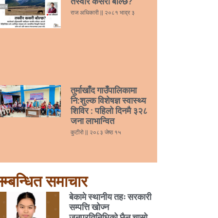
तस्वीर कसरी बोल्छ?
राज अधिकारी
२०८१ भाद्र ३
तुर्माखाँद गाउँपालिकामा
नि:शुल्क विशेषज्ञ स्वास्थ्य
शिविर : पहिलो दिनमै ३२८
जना लाभान्वित
कुटीरो
२०८३ जेष्ठ १५
म्बन्धित समाचार
बेकामे स्थानीय तहः सरकारी
सम्पत्ति खोज्न
जनप्रतिनिधिको छैन चासो,