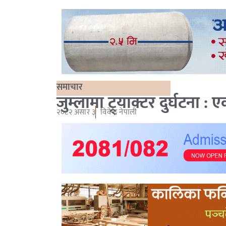
समाचार
जुम्लामा ट्र्याक्टर दुर्घटना : 
२०८२ असार ३
विवेन्द्र नेपाली