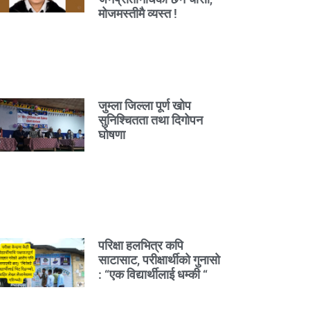
मोजमस्तीमै व्यस्त !
जुम्ला जिल्ला पूर्ण खोप
सुनिश्चितता तथा दिगोपन
घोषणा
परिक्षा हलभित्र कपि
साटासाट, परीक्षार्थीको गुनासो
: “एक विद्यार्थीलाई धम्की “