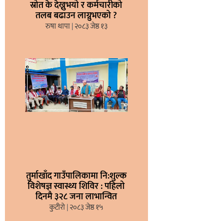
स्रोत के देख्नुभयो र कर्मचारीको
तलब बढाउन लाग्नुभएको ?
रुषा थापा
२०८३ जेष्ठ १३
तुर्माखाँद गाउँपालिकामा नि:शुल्क
विशेषज्ञ स्वास्थ्य शिविर : पहिलो
दिनमै ३२८ जना लाभान्वित
कुटीरो
२०८३ जेष्ठ १५