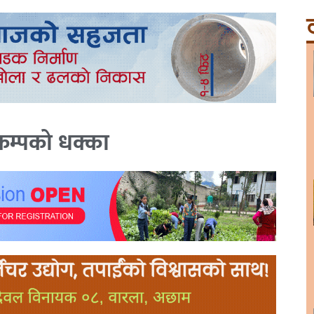
ट
ूकम्पको धक्का