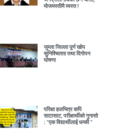
मोजमस्तीमै व्यस्त !
जुम्ला जिल्ला पूर्ण खोप
सुनिश्चितता तथा दिगोपन
घोषणा
परिक्षा हलभित्र कपि
साटासाट, परीक्षार्थीको गुनासो
: “एक विद्यार्थीलाई धम्की “