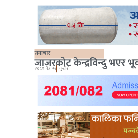
समाचार
जाजरकोट केन्द्रविन्दु भएर भ
२०८१ चैत्र २२
कुटीरो