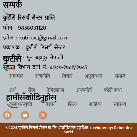
सम्पर्क
कुटीरो रिसर्च सेन्टर प्रालि
फोन : 9858031120
इमेल : kutirorc@gmail.com
प्रकाशक : कुटीरो रिसर्च सेन्टर
कुटीरो
सम्पादक : मुन बहादुर नेपाली
सूचना विभाग दर्ता नं.
४८७०-२०८१/२०८२
समाचार
राजनीति
विचार
अनुसन्धान
समाज
अर्थ
खेल
रेमिट्यान्स
अन्तर्वार्ता
फोटो कथा
हामीसँग
जाेडिनुहाेस्
कला/संस्कृति
विज्ञान
शिक्षा
साहित्य
स्वास्थ्य
©2024 कुटीरो रिसर्च सेन्टर प्रा.लि- सर्वाधिकार सुरक्षित. devloper by: Debendra
Sarki