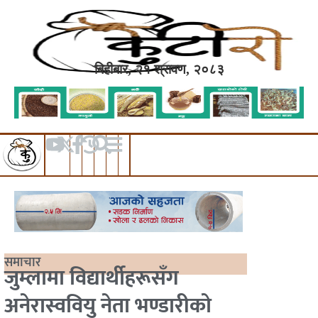
बिहीबार, २१ श्रावण, २०८३
समाचार
जुम्लामा विद्यार्थीहरूसँग
अनेरास्ववियु नेता भण्डारीको