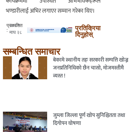
कार्यक्रममा उपस्थित अभिभावकहरूले
भण्डारीलाई अभिर लगाएर सम्मान गरेका थिए।
२०८१
प्रकाशित
प्रतिक्रिया
:
माघ २८
दिनुहोस्
सम्बन्धित समाचार
बेकामे स्थानीय तहः सरकारी सम्पत्ति खोज्न
जनप्रतिनिधिको छैन चासो, मोजमस्तीमै
व्यस्त !
जुम्ला जिल्ला पूर्ण खोप सुनिश्चितता तथा
दिगोपन घोषणा