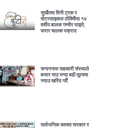
सुर्खेतमा मिनी ट्रक र
मोटरसाइकल ठोक्किँदा १४
वर्षीय बालक गम्भीर घाइते,
फरार चालक पक्राउ
चन्दननाथ सहकारी संस्थाले
बजार भाउ भन्दा बढी मूल्यमा
स्याउ खरिद गर्दै
सार्वजनिक काममा सरकार र