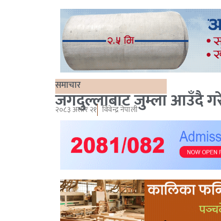
समाचार
जगदुल्लाबाट जुम्ला आउँदै गरे
२०८३ असार २१
विवेन्द्र नेपाली