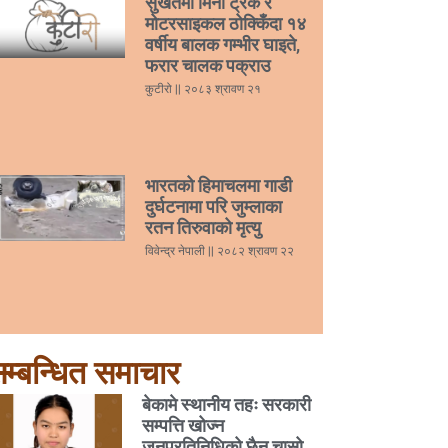
सुर्खेतमा मिनी ट्रक र
मोटरसाइकल ठोक्किँदा १४
वर्षीय बालक गम्भीर घाइते,
फरार चालक पक्राउ
कुटीरो
२०८३ श्रावण २१
भारतको हिमाचलमा गाडी
दुर्घटनामा परि जुम्लाका
रतन तिरुवाको मृत्यु
विवेन्द्र नेपाली
२०८२ श्रावण २२
म्बन्धित समाचार
बेकामे स्थानीय तहः सरकारी
सम्पत्ति खोज्न
जनप्रतिनिधिको छैन चासो,