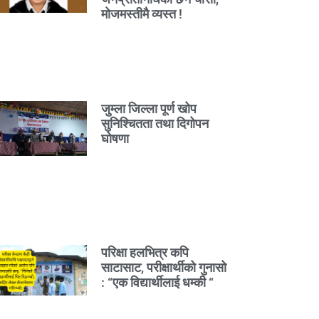
मोजमस्तीमै व्यस्त !
जुम्ला जिल्ला पूर्ण खोप
सुनिश्चितता तथा दिगोपन
घोषणा
परिक्षा हलभित्र कपि
साटासाट, परीक्षार्थीको गुनासो
: “एक विद्यार्थीलाई धम्की “