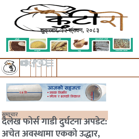
शुक्रबार, २२ श्रावण, २०८३
समाचार
दैलेख फोर्स गाडी दुर्घटना अपडेट:
अचेत अवस्थामा एकको उद्धार,