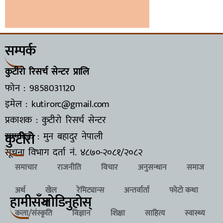
सम्पर्क
कुटीरो रिसर्च सेन्टर प्रालि
फोन : 9858031120
इमेल : kutirorc@gmail.com
प्रकाशक : कुटीरो रिसर्च सेन्टर
कुटीरो
सम्पादक : मुन बहादुर नेपाली
सूचना विभाग दर्ता नं.
४८७०-२०८१/२०८२
समाचार
राजनीति
विचार
अनुसन्धान
समाज
अर्थ
खेल
रेमिट्यान्स
अन्तर्वार्ता
फोटो कथा
हामीसँग
जाेडिनुहाेस्
कला/संस्कृति
विज्ञान
शिक्षा
साहित्य
स्वास्थ्य