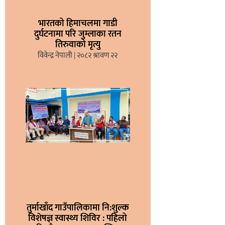
भारतको हिमाचलमा गाडी
दुर्घटनामा परि जुम्लाका रतन
तिरुवाको मृत्यु
विवेन्द्र नेपाली
२०८२ श्रावण २२
तुर्माखाँद गाउँपालिकामा नि:शुल्क
विशेषज्ञ स्वास्थ्य शिविर : पहिलो