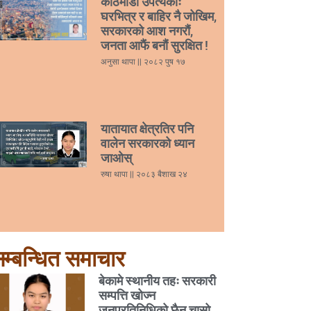
काठमाडौं उपत्यकाः
घरभित्र र बाहिर नै जोखिम,
सरकारको आश नगरौं,
जनता आफैं बनौं सुरक्षित !
अनुसा थापा
२०८२ पुष १७
यातायात क्षेत्रतिर पनि
वालेन सरकारको ध्यान
जाओस्
रुषा थापा
२०८३ बैशाख २४
म्बन्धित समाचार
बेकामे स्थानीय तहः सरकारी
सम्पत्ति खोज्न
जनप्रतिनिधिको छैन चासो,