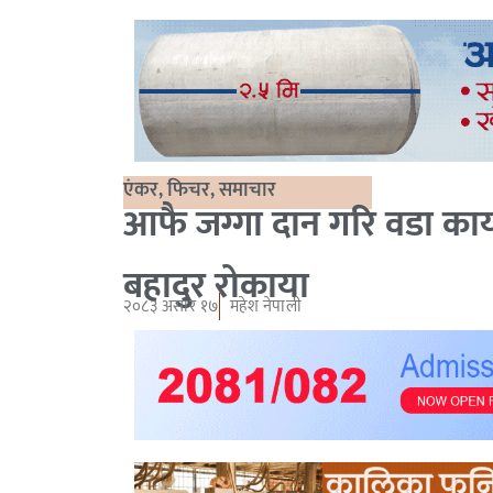
एंकर
,
फिचर
,
समाचार
आफै जग्गा दान गरि वडा कार्
बहादुर रोकाया
२०८३ असार १७
महेश नेपाली