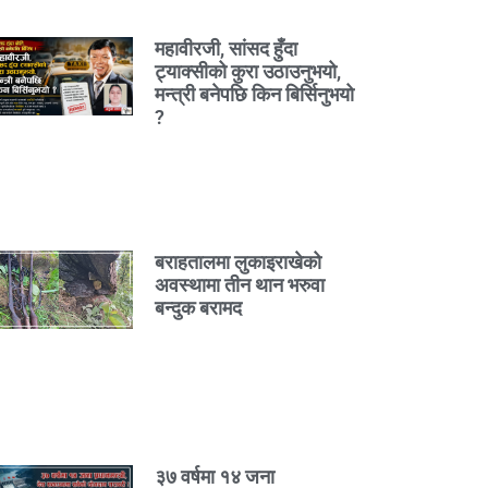
महावीरजी, सांसद हुँदा
ट्याक्सीको कुरा उठाउनुभयो,
मन्त्री बनेपछि किन बिर्सिनुभयो
?
बराहतालमा लुकाइराखेको
अवस्थामा तीन थान भरुवा
बन्दुक बरामद
३७ वर्षमा १४ जना