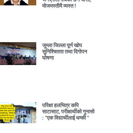
मोजमस्तीमै व्यस्त !
जुम्ला जिल्ला पूर्ण खोप
सुनिश्चितता तथा दिगोपन
घोषणा
परिक्षा हलभित्र कपि
साटासाट, परीक्षार्थीको गुनासो
: “एक विद्यार्थीलाई धम्की “