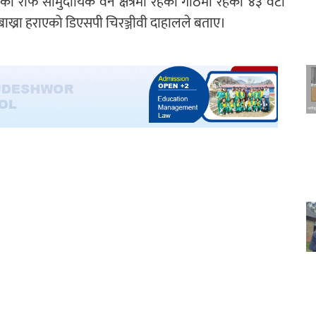
ो राफै सामुदायिक वन क्षेत्रमा रहेको गोठमा रहेका ४३ वटा
टा बाख्रा हराएको डिएसपी चिरञ्जीवी दाहालले बताए।