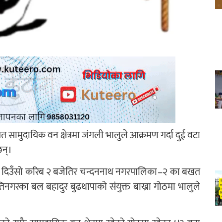
ामुदायिक वन क्षेत्रमा जंगली भालुले आक्रमण गर्दा दुई वटा
छन्।
बार दिउँसो करिब २ बजेतिर चन्दननाथ नगरपालिका–२ का बखत
नगरका बल बहादुर बुढथापाको संयुक्त बाख्रा गोठमा भालुले