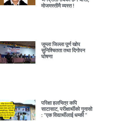
मोजमस्तीमै व्यस्त !
जुम्ला जिल्ला पूर्ण खोप
सुनिश्चितता तथा दिगोपन
घोषणा
परिक्षा हलभित्र कपि
साटासाट, परीक्षार्थीको गुनासो
: “एक विद्यार्थीलाई धम्की “