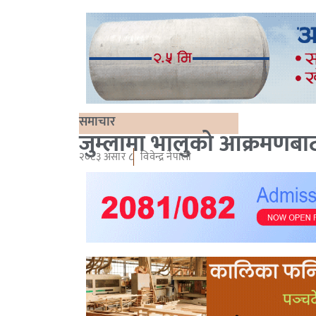
समाचार
जुम्लामा भालुको आक्रमणबाट द
२०८३ असार ८
विवेन्द्र नेपाली