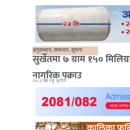
अनुसन्धान
,
समाचार
,
सूचना
सुर्खेतमा ७ ग्राम १५० मिलिग
नागरिक पक्राउ
२०८३ जेष्ठ १९
कुटीरो