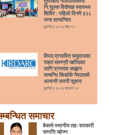
तुर्माखाँद गाउँपालिकामा
नि:शुल्क विशेषज्ञ स्वास्थ्य
शिविर : पहिलो दिनमै ३२८
जना लाभान्वित
कुटीरो
२०८३ जेष्ठ १५
विपद् प्रभावित समुदायका
राहत सामग्री खरिदका
लागि प्रस्ताव आह्वान
सम्बन्धि किर्डार्क नेपालको
अत्यन्तै जरुरी सूचना
कुटीरो
२०८३ श्रावण २२
म्बन्धित समाचार
बेकामे स्थानीय तहः सरकारी
सम्पत्ति खोज्न