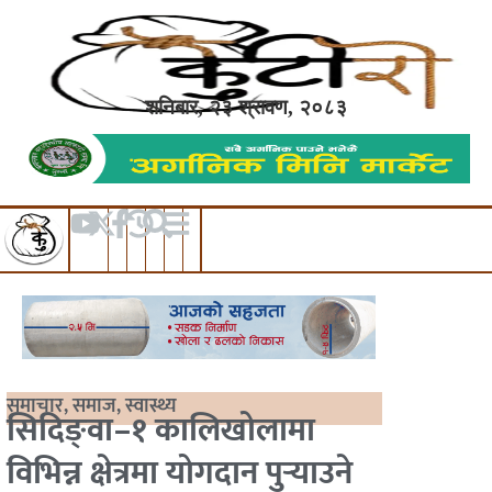
शनिबार, २३ श्रावण, २०८३
समाचार
,
समाज
,
स्वास्थ्य
सिदिङ्वा–१ कालिखोलामा
विभिन्न क्षेत्रमा योगदान पुर्‍याउने