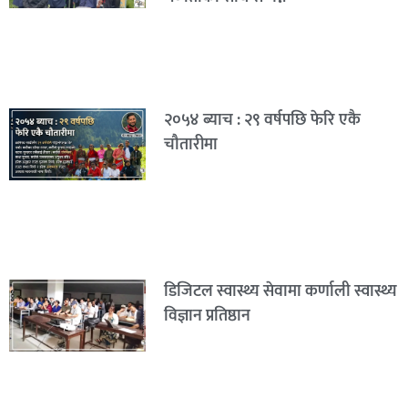
२०५४ ब्याच : २९ वर्षपछि फेरि एकै
चौतारीमा
डिजिटल स्वास्थ्य सेवामा कर्णाली स्वास्थ्य
विज्ञान प्रतिष्ठान