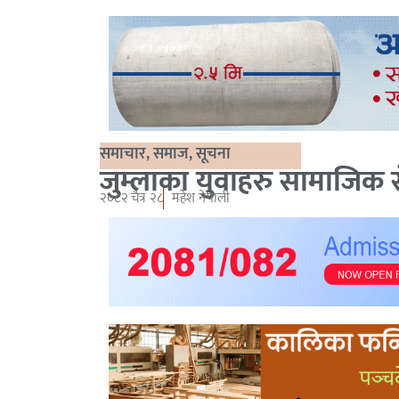
समाचार
,
समाज
,
सूचना
जुम्लाका युवाहरु सामाजिक स
२०८२ चैत्र २८
महेश नेपाली