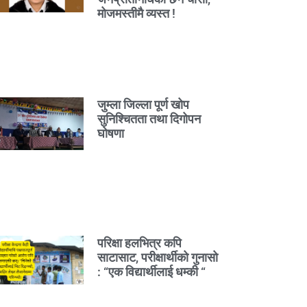
मोजमस्तीमै व्यस्त !
जुम्ला जिल्ला पूर्ण खोप
सुनिश्चितता तथा दिगोपन
घोषणा
परिक्षा हलभित्र कपि
साटासाट, परीक्षार्थीको गुनासो
: “एक विद्यार्थीलाई धम्की “