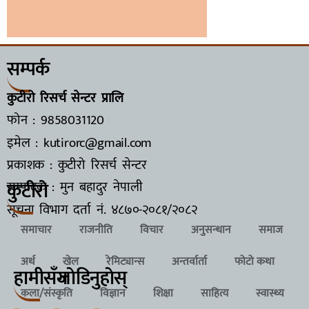
सम्पर्क
कुटीरो रिसर्च सेन्टर प्रालि
फोन : 9858031120
इमेल : kutirorc@gmail.com
प्रकाशक : कुटीरो रिसर्च सेन्टर
कुटीरो
सम्पादक : मुन बहादुर नेपाली
सूचना विभाग दर्ता नं.
४८७०-२०८१/२०८२
समाचार
राजनीति
विचार
अनुसन्धान
समाज
अर्थ
खेल
रेमिट्यान्स
अन्तर्वार्ता
फोटो कथा
हामीसँग
जाेडिनुहाेस्
कला/संस्कृति
विज्ञान
शिक्षा
साहित्य
स्वास्थ्य