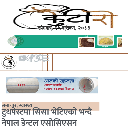
सोमबार, २५ श्रावण, २०८३
समाचार
,
स्वास्थ्य
टुथपेस्टमा सिसा भेटिएको भन्दै
नेपाल डेन्टल एसोसिएसन