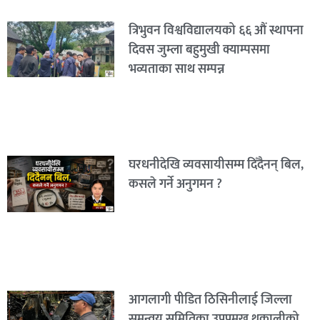
त्रिभुवन विश्वविद्यालयको ६६ औं स्थापना
दिवस जुम्ला बहुमुखी क्याम्पसमा
भव्यताका साथ सम्पन्न
घरधनीदेखि व्यवसायीसम्म दिँदैनन् बिल,
कसले गर्ने अनुगमन ?
आगलागी पीडित ठिसिनीलाई जिल्ला
समन्वय समितिका उपप्रमुख थकालीको