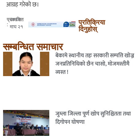
आग्रह गरेको छ।
२०८२
प्रकाशित
प्रतिक्रिया
:
माघ २१
दिनुहोस्
सम्बन्धित समाचार
बेकामे स्थानीय तहः सरकारी सम्पत्ति खोज्न
जनप्रतिनिधिको छैन चासो, मोजमस्तीमै
व्यस्त !
जुम्ला जिल्ला पूर्ण खोप सुनिश्चितता तथा
दिगोपन घोषणा