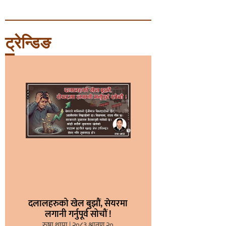
ट्रेन्डिङ
दलालहरुको खेल बुझौं, सेयरमा
लगानी गर्नुपूर्व सोचौं !
रुषा थापा
२०८३ श्रावण २०