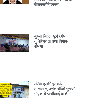
मोजमस्तीमै व्यस्त !
जुम्ला जिल्ला पूर्ण खोप
सुनिश्चितता तथा दिगोपन
घोषणा
परिक्षा हलभित्र कपि
साटासाट, परीक्षार्थीको गुनासो
: “एक विद्यार्थीलाई धम्की “