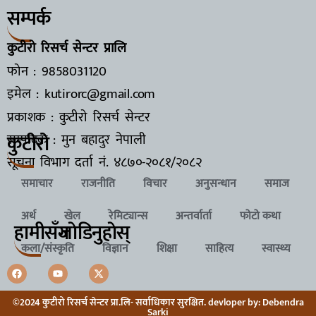
सम्पर्क
कुटीरो रिसर्च सेन्टर प्रालि
फोन : 9858031120
इमेल : kutirorc@gmail.com
प्रकाशक : कुटीरो रिसर्च सेन्टर
कुटीरो
सम्पादक : मुन बहादुर नेपाली
सूचना विभाग दर्ता नं.
४८७०-२०८१/२०८२
समाचार
राजनीति
विचार
अनुसन्धान
समाज
अर्थ
खेल
रेमिट्यान्स
अन्तर्वार्ता
फोटो कथा
हामीसँग
जाेडिनुहाेस्
कला/संस्कृति
विज्ञान
शिक्षा
साहित्य
स्वास्थ्य
©2024 कुटीरो रिसर्च सेन्टर प्रा.लि- सर्वाधिकार सुरक्षित. devloper by: Debendra
Sarki