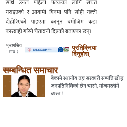
साथै उनले पहिलो पटकका लागि सचेत
गराइएको र आगामी दिनमा पनि सोही गल्ती
दोहोरिएको पाइएमा कानून बमोजिम कडा
कारबाही गरिने चेतावनी दिएको बताएका छन्।
२०८२
प्रकाशित
प्रतिक्रिया
:
माघ ९
दिनुहोस्
सम्बन्धित समाचार
बेकामे स्थानीय तहः सरकारी सम्पत्ति खोज्न
जनप्रतिनिधिको छैन चासो, मोजमस्तीमै
व्यस्त !