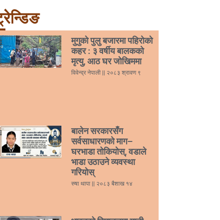
्रेन्डिङ
मुगुको पुलु बजारमा पहिरोको
कहर : ३ वर्षीय बालकको
मृत्यु, आठ घर जोखिममा
विवेन्द्र नेपाली
२०८३ श्रावण ९
बालेन सरकारसँग
सर्वसाधारणको माग–
घरभाडा तोकियोस्, वडाले
भाडा उठाउने व्यवस्था
गरियोस्
रुषा थापा
२०८३ बैशाख १४