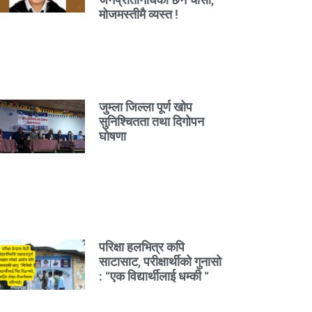
मोजमस्तीमै व्यस्त !
जुम्ला जिल्ला पूर्ण खोप
सुनिश्चितता तथा दिगोपन
घोषणा
परिक्षा हलभित्र कपि
साटासाट, परीक्षार्थीको गुनासो
: “एक विद्यार्थीलाई धम्की “