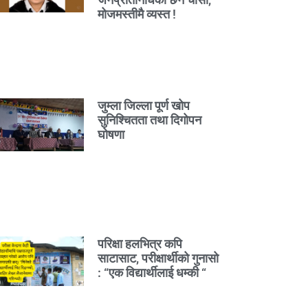
मोजमस्तीमै व्यस्त !
जुम्ला जिल्ला पूर्ण खोप
सुनिश्चितता तथा दिगोपन
घोषणा
परिक्षा हलभित्र कपि
साटासाट, परीक्षार्थीको गुनासो
: “एक विद्यार्थीलाई धम्की “