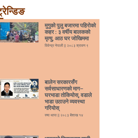
्रेन्डिङ
मुगुको पुलु बजारमा पहिरोको
कहर : ३ वर्षीय बालकको
मृत्यु, आठ घर जोखिममा
विवेन्द्र नेपाली
२०८३ श्रावण ९
बालेन सरकारसँग
सर्वसाधारणको माग–
घरभाडा तोकियोस्, वडाले
भाडा उठाउने व्यवस्था
गरियोस्
रुषा थापा
२०८३ बैशाख १४