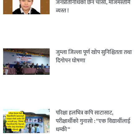
जनप्रतिनिधिको छैन चासो, मोजमस्तीमै
व्यस्त !
जुम्ला जिल्ला पूर्ण खोप सुनिश्चितता तथा
दिगोपन घोषणा
परिक्षा हलभित्र कपि साटासाट,
परीक्षार्थीको गुनासो : “एक विद्यार्थीलाई
धम्की “