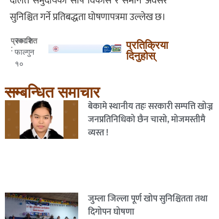
दलित समुदायको सीप विकास र समान अवसर
सुनिश्चित गर्ने प्रतिबद्धता घोषणापत्रमा उल्लेख छ।
२०८२
प्रकाशित
प्रतिक्रिया
:
फाल्गुन
दिनुहोस्
१०
सम्बन्धित समाचार
बेकामे स्थानीय तहः सरकारी सम्पत्ति खोज्न
जनप्रतिनिधिको छैन चासो, मोजमस्तीमै
व्यस्त !
जुम्ला जिल्ला पूर्ण खोप सुनिश्चितता तथा
दिगोपन घोषणा