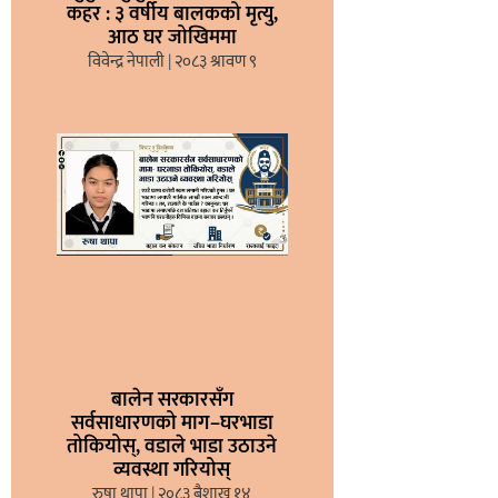
कहर : ३ वर्षीय बालकको मृत्यु,
आठ घर जोखिममा
विवेन्द्र नेपाली
२०८३ श्रावण ९
बालेन सरकारसँग
सर्वसाधारणको माग–घरभाडा
तोकियोस्, वडाले भाडा उठाउने
व्यवस्था गरियोस्
रुषा थापा
२०८३ बैशाख १४