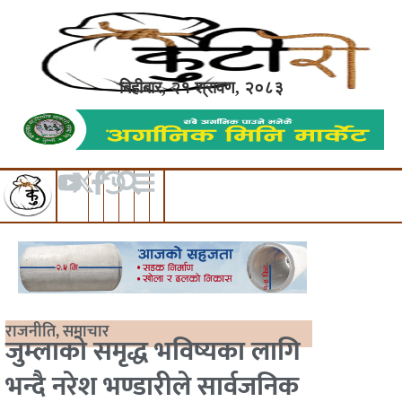
बिहीबार, २१ श्रावण, २०८३
राजनीति
,
समाचार
जुम्लाको समृद्ध भविष्यका लागि
भन्दै नरेश भण्डारीले सार्वजनिक