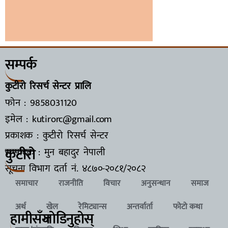
सम्पर्क
कुटीरो रिसर्च सेन्टर प्रालि
फोन : 9858031120
इमेल : kutirorc@gmail.com
प्रकाशक : कुटीरो रिसर्च सेन्टर
कुटीरो
सम्पादक : मुन बहादुर नेपाली
सूचना विभाग दर्ता नं.
४८७०-२०८१/२०८२
समाचार
राजनीति
विचार
अनुसन्धान
समाज
अर्थ
खेल
रेमिट्यान्स
अन्तर्वार्ता
फोटो कथा
हामीसँग
जाेडिनुहाेस्