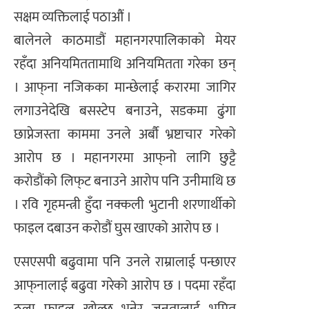
सक्षम व्यक्तिलाई पठाऔं ।
बालेनले काठमाडौं महानगरपालिकाको मेयर
रहँदा अनियमिततामाथि अनियमितता गरेका छन्
। आफ्‌ना नजिकका मान्छेलाई करारमा जागिर
लगाउनेदेखि बसस्टेप बनाउने, सडकमा ढुंगा
छाप्नेजस्ता काममा उनले अर्बौ भ्रष्टाचार गरेको
आरोप छ । महानगरमा आफ्‌नो लागि छुट्टै
करोडौंको लिफ्‌ट बनाउने आरोप पनि उनीमाथि छ
। रवि गृहमन्त्री हुँदा नक्कली भुटानी शरणार्थीको
फाइल दबाउन करोडौं घुस खाएको आरोप छ ।
एसएसपी बढुवामा पनि उनले राम्रालाई पन्छाएर
आफ्‌नालाई बढुवा गरेको आरोप छ । पदमा रहँदा
ठूला फाइल खोल्छु भनेर जनतालाई भ्रमित