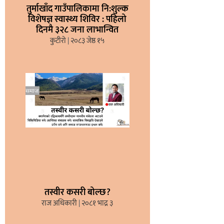
तुर्माखाँद गाउँपालिकामा नि:शुल्क
विशेषज्ञ स्वास्थ्य शिविर : पहिलो
दिनमै ३२८ जना लाभान्वित
कुटीरो
२०८३ जेष्ठ १५
तस्वीर कसरी बोल्छ?
राज अधिकारी
२०८१ भाद्र ३