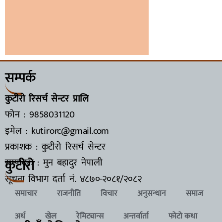
सम्पर्क
कुटीरो रिसर्च सेन्टर प्रालि
फोन : 9858031120
इमेल : kutirorc@gmail.com
प्रकाशक : कुटीरो रिसर्च सेन्टर
कुटीरो
सम्पादक : मुन बहादुर नेपाली
सूचना विभाग दर्ता नं.
४८७०-२०८१/२०८२
समाचार
राजनीति
विचार
अनुसन्धान
समाज
अर्थ
खेल
रेमिट्यान्स
अन्तर्वार्ता
फोटो कथा