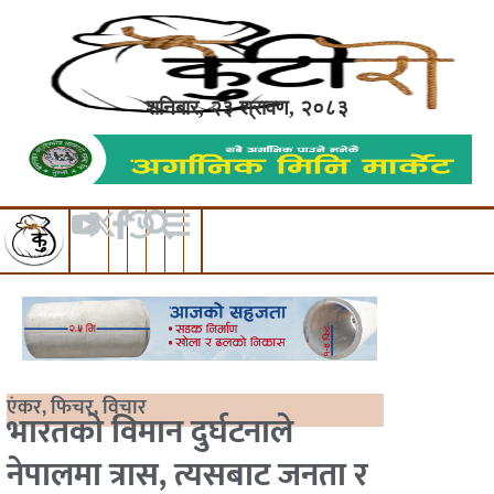
शनिबार, २३ श्रावण, २०८३
एंकर
,
फिचर
,
विचार
भारतको विमान दुर्घटनाले
नेपालमा त्रास, त्यसबाट जनता र