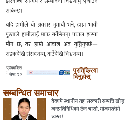
झरनाको सौन्दर्य र सम्भावना विश्वसामु पुर्‍याउन
सकिन्छ।
यदि हामीले यो अवसर गुमायौँ भने, हाम्रा भावी
पुस्ताले हामीलाई माफ गर्नेछैनन्। पचाल झरना
मौन छ, तर हाम्रो आवाज अब गुञ्जिनुपर्छ—
सडकदेखि संसदसम्म, गाउँदेखि विश्वसम्म।
२०८२
प्रकाशित
प्रतिक्रिया
:
जेष्ठ २२
दिनुहोस्
सम्बन्धित समाचार
बेकामे स्थानीय तहः सरकारी सम्पत्ति खोज्न
जनप्रतिनिधिको छैन चासो, मोजमस्तीमै
व्यस्त !