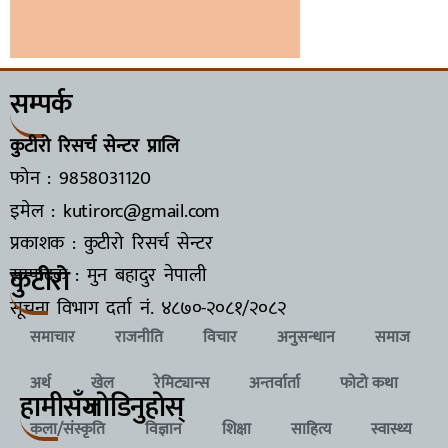
सम्पर्क
कुटीरो रिसर्च सेन्टर प्रालि
फोन : 9858031120
इमेल : kutirorc@gmail.com
प्रकाशक : कुटीरो रिसर्च सेन्टर
कुटीरो
सम्पादक : मुन बहादुर नेपाली
सूचना विभाग दर्ता नं.
४८७०-२०८१/२०८२
समाचार
राजनीति
विचार
अनुसन्धान
समाज
अर्थ
खेल
रेमिट्यान्स
अन्तर्वार्ता
फोटो कथा
हामीसँग
जाेडिनुहाेस्
कला/संस्कृति
विज्ञान
शिक्षा
साहित्य
स्वास्थ्य