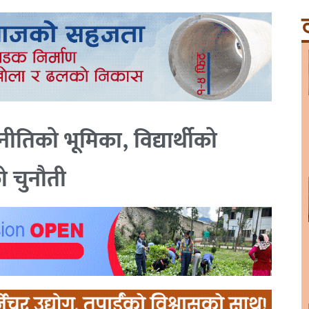
ट
जनीतिको भूमिका, विद्यार्थीको
ो चुनौती