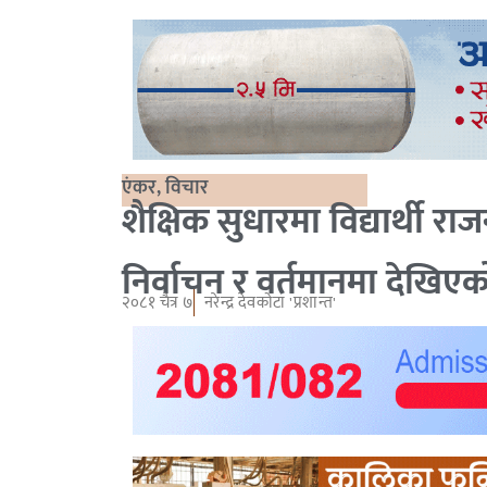
एंकर
,
विचार
शैक्षिक सुधारमा विद्यार्थी रा
निर्वाचन र वर्तमानमा देखिएक
२०८१ चैत्र ७
नरेन्द्र देवकोटा 'प्रशान्त'