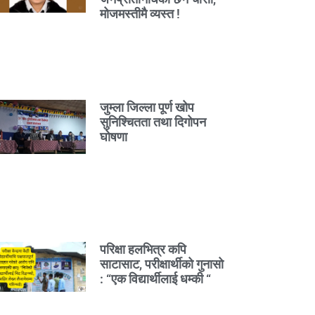
मोजमस्तीमै व्यस्त !
जुम्ला जिल्ला पूर्ण खोप
सुनिश्चितता तथा दिगोपन
घोषणा
परिक्षा हलभित्र कपि
साटासाट, परीक्षार्थीको गुनासो
: “एक विद्यार्थीलाई धम्की “