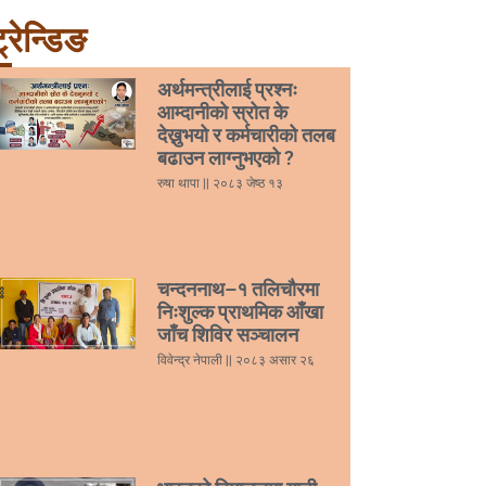
्रेन्डिङ
अर्थमन्त्रीलाई प्रश्नः
आम्दानीको स्रोत के
देख्नुभयो र कर्मचारीको तलब
बढाउन लाग्नुभएको ?
रुषा थापा
२०८३ जेष्ठ १३
चन्दननाथ–१ तलिचौरमा
निःशुल्क प्राथमिक आँखा
जाँच शिविर सञ्चालन
विवेन्द्र नेपाली
२०८३ असार २६