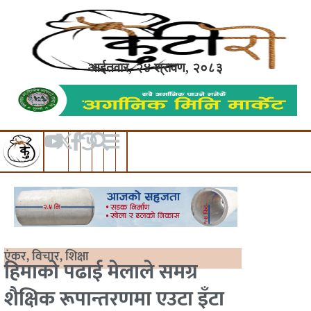
आईतवार, २४ श्रावण, २०८३
एंकर
,
विचार
,
शिक्षा
हिमाको पढाई मेलाले समग्र
शैक्षिक रूपान्तरणमा एउटा इँटा