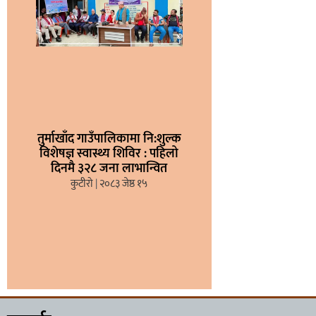
तुर्माखाँद गाउँपालिकामा नि:शुल्क
विशेषज्ञ स्वास्थ्य शिविर : पहिलो
दिनमै ३२८ जना लाभान्वित
कुटीरो
२०८३ जेष्ठ १५