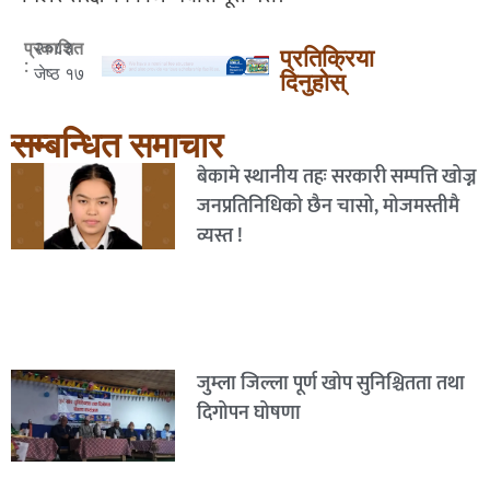
२०८३
प्रकाशित
प्रतिक्रिया
:
जेष्ठ १७
दिनुहोस्
सम्बन्धित समाचार
बेकामे स्थानीय तहः सरकारी सम्पत्ति खोज्न
जनप्रतिनिधिको छैन चासो, मोजमस्तीमै
व्यस्त !
जुम्ला जिल्ला पूर्ण खोप सुनिश्चितता तथा
दिगोपन घोषणा