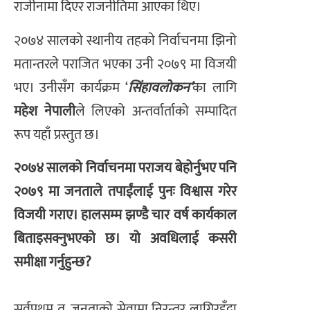
राजीनामा दिएर राजनीतिमा आएका थिए।
२०७४ सालकाे स्थानीय तहकाे निर्वाचनमा झिनो
मतान्तरले पराजित भएका उनी २०७९ मा विजयी
भए। उनीसँग कार्यक्रम ‘
सिंहावलोकन’
का लागि
महेश नेपाली
ले लिएको अन्तर्वार्ताको सम्पादित
रूप यहाँ प्रस्तुत छ।
२०७४ सालको निर्वाचनमा पराजय बेहोर्नुभए पनि
२०७९ मा जनताले तपाईंलाई पुनः विश्वास गरेर
विजयी गराए। हालसम्म झण्डै चार वर्ष कार्यकाल
बिताइसक्नुभएको छ। यो अवधिलाई कसरी
समीक्षा गर्नुहुन्छ?
सर्वप्रथम त, जनताको सेवामा निरन्तर लागिरहँदा