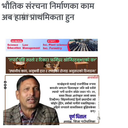
भौतिक संरचना निर्माणका काम
अब हाम्रा प्राथमिकता हुन
२०८३ जेष्ठ १५
महेश नेपाली