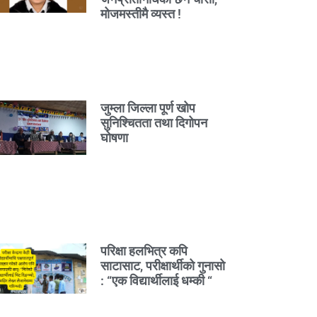
मोजमस्तीमै व्यस्त !
जुम्ला जिल्ला पूर्ण खोप
सुनिश्चितता तथा दिगोपन
घोषणा
परिक्षा हलभित्र कपि
साटासाट, परीक्षार्थीको गुनासो
: “एक विद्यार्थीलाई धम्की “