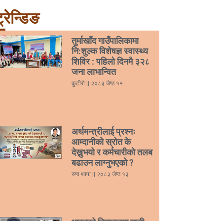
्रेन्डिङ
तुर्माखाँद गाउँपालिकामा
नि:शुल्क विशेषज्ञ स्वास्थ्य
शिविर : पहिलो दिनमै ३२८
जना लाभान्वित
कुटीरो
२०८३ जेष्ठ १५
अर्थमन्त्रीलाई प्रश्नः
आम्दानीको स्रोत के
देख्नुभयो र कर्मचारीको तलब
बढाउन लाग्नुभएको ?
रुषा थापा
२०८३ जेष्ठ १३