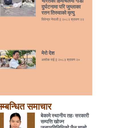
भारतको हिमाचलमा गाडी
दुर्घटनामा परि जुम्लाका
रतन तिरुवाको मृत्यु
विवेन्द्र नेपाली
२०८२ श्रावण २२
मेरो देश
अशोक राई
२०८३ श्रावण २०
म्बन्धित समाचार
बेकामे स्थानीय तहः सरकारी
सम्पत्ति खोज्न
जनप्रतिनिधिको छैन चासो,