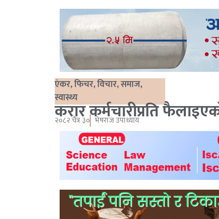
एंकर
,
फिचर
,
विचार
,
समाज
,
स्वास्थ्य
करार कर्मचारीप्रति फैलाइएको 
२०८२ चैत्र ३०
भेषराज उपाध्याय