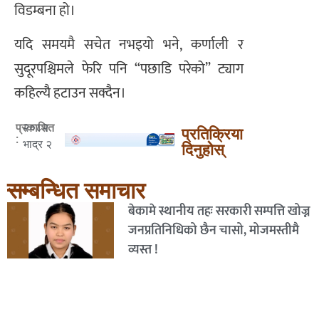
विडम्बना हो।
यदि समयमै सचेत नभइयो भने, कर्णाली र
सुदूरपश्चिमले फेरि पनि “पछाडि परेको” ट्याग
कहिल्यै हटाउन सक्दैन।
२०८२
प्रकाशित
प्रतिक्रिया
:
भाद्र २
दिनुहोस्
सम्बन्धित समाचार
बेकामे स्थानीय तहः सरकारी सम्पत्ति खोज्न
जनप्रतिनिधिको छैन चासो, मोजमस्तीमै
व्यस्त !