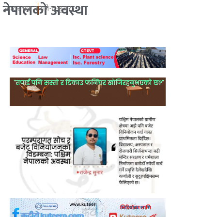
नेपालको अवस्था
२०८२ भाद्र २
राजेन्द्र सुनार