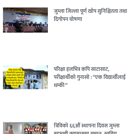
जुम्ला जिल्ला पूर्ण खोप सुनिश्चितता तथा
दिगोपन घोषणा
परिक्षा हलभित्र कपि साटासाट,
परीक्षार्थीको गुनासो : “एक विद्यार्थीलाई
धम्की “
त्रिविको ६६औं स्थापना दिवस जुम्ला
बहुमुखी क्याम्पसमा सम्पन्न, स्ववियु