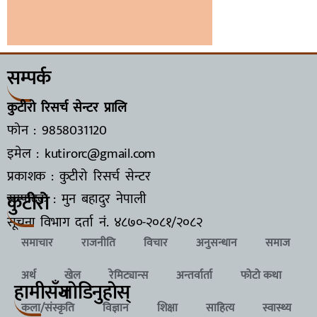
सम्पर्क
कुटीरो रिसर्च सेन्टर प्रालि
फोन : 9858031120
इमेल : kutirorc@gmail.com
प्रकाशक : कुटीरो रिसर्च सेन्टर
कुटीरो
सम्पादक : मुन बहादुर नेपाली
सूचना विभाग दर्ता नं.
४८७०-२०८१/२०८२
समाचार
राजनीति
विचार
अनुसन्धान
समाज
अर्थ
खेल
रेमिट्यान्स
अन्तर्वार्ता
फोटो कथा
हामीसँग
जाेडिनुहाेस्
कला/संस्कृति
विज्ञान
शिक्षा
साहित्य
स्वास्थ्य