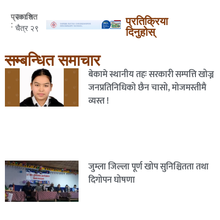
२०८१
प्रकाशित
प्रतिक्रिया
:
चैत्र २९
दिनुहोस्
सम्बन्धित समाचार
बेकामे स्थानीय तहः सरकारी सम्पत्ति खोज्न
जनप्रतिनिधिको छैन चासो, मोजमस्तीमै
व्यस्त !
जुम्ला जिल्ला पूर्ण खोप सुनिश्चितता तथा
दिगोपन घोषणा