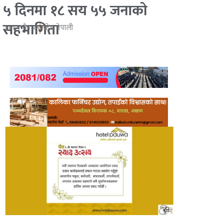
५ दिनमा १८ सय ५५ जनाको
सहभागिता
२०८१ चैत्र २९
महेश नेपाली