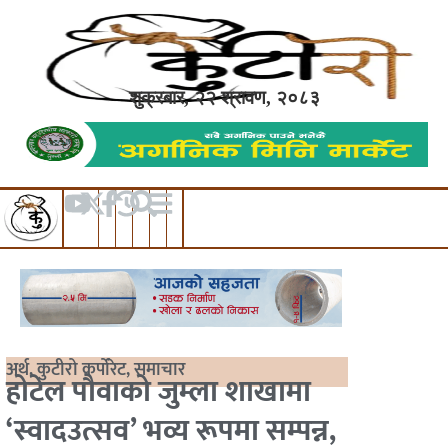
शुक्रबार, २२ श्रावण, २०८३
अर्थ
,
कुटीरो कर्पोरेट
,
समाचार
होटेल पौवाको जुम्ला शाखामा
‘स्वादउत्सव’ भव्य रूपमा सम्पन्न,