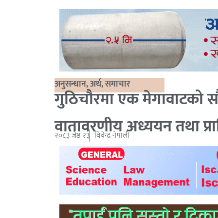
अनुसन्धान
,
अर्थ
,
समाचार
गुठिचौरमा एक मेगावाटको सौ
वातावरणीय अध्ययन तथा प्र
२०८३ जेष्ठ २३
विवेन्द्र नेपाली