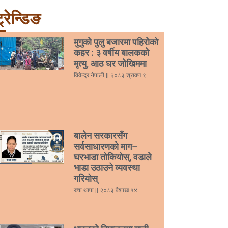
्रेन्डिङ
मुगुको पुलु बजारमा पहिरोको
कहर : ३ वर्षीय बालकको
मृत्यु, आठ घर जोखिममा
विवेन्द्र नेपाली
२०८३ श्रावण ९
बालेन सरकारसँग
सर्वसाधारणको माग–
घरभाडा तोकियोस्, वडाले
भाडा उठाउने व्यवस्था
गरियोस्
रुषा थापा
२०८३ बैशाख १४