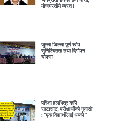
मोजमस्तीमै व्यस्त !
जुम्ला जिल्ला पूर्ण खोप
सुनिश्चितता तथा दिगोपन
घोषणा
परिक्षा हलभित्र कपि
साटासाट, परीक्षार्थीको गुनासो
: “एक विद्यार्थीलाई धम्की “