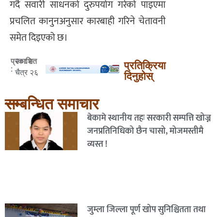
गर्दै सवारी साधनको दुरुपयोग गरेको पाइएमा
प्रचलित कानुनअनुसार कारबाही गरिने चेतावनी
समेत दिइएको छ।
२०८२
प्रकाशित
प्रतिक्रिया
:
चैत्र २६
दिनुहोस्
सम्बन्धित समाचार
बेकामे स्थानीय तहः सरकारी सम्पत्ति खोज्न
जनप्रतिनिधिको छैन चासो, मोजमस्तीमै
व्यस्त !
जुम्ला जिल्ला पूर्ण खोप सुनिश्चितता तथा