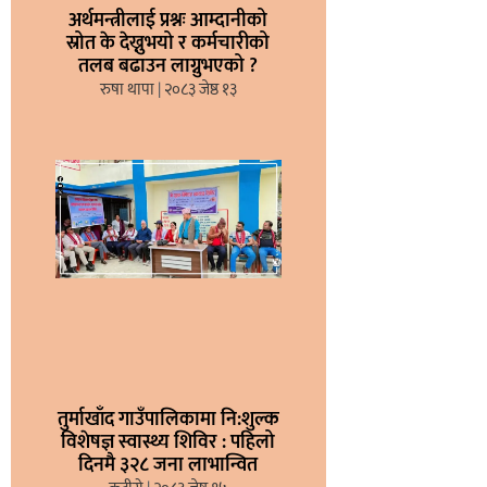
अर्थमन्त्रीलाई प्रश्नः आम्दानीको
स्रोत के देख्नुभयो र कर्मचारीको
तलब बढाउन लाग्नुभएको ?
रुषा थापा
२०८३ जेष्ठ १३
तुर्माखाँद गाउँपालिकामा नि:शुल्क
विशेषज्ञ स्वास्थ्य शिविर : पहिलो
दिनमै ३२८ जना लाभान्वित