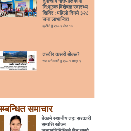
तुर्माखाँद गाउँपालिकामा
नि:शुल्क विशेषज्ञ स्वास्थ्य
शिविर : पहिलो दिनमै ३२८
जना लाभान्वित
कुटीरो
२०८३ जेष्ठ १५
तस्वीर कसरी बोल्छ?
राज अधिकारी
२०८१ भाद्र ३
म्बन्धित समाचार
बेकामे स्थानीय तहः सरकारी
सम्पत्ति खोज्न
जनप्रतिनिधिको छैन चासो,