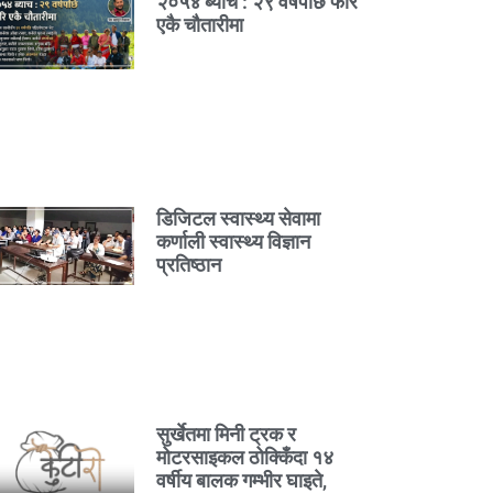
२०५४ ब्याच : २९ वर्षपछि फेरि
एकै चौतारीमा
डिजिटल स्वास्थ्य सेवामा
कर्णाली स्वास्थ्य विज्ञान
प्रतिष्ठान
सुर्खेतमा मिनी ट्रक र
मोटरसाइकल ठोक्किँदा १४
वर्षीय बालक गम्भीर घाइते,