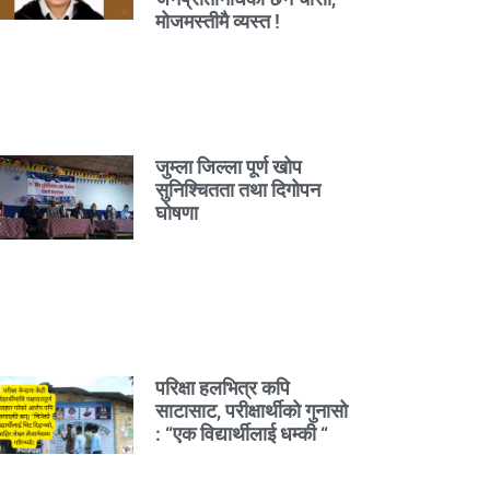
मोजमस्तीमै व्यस्त !
जुम्ला जिल्ला पूर्ण खोप
सुनिश्चितता तथा दिगोपन
घोषणा
परिक्षा हलभित्र कपि
साटासाट, परीक्षार्थीको गुनासो
: “एक विद्यार्थीलाई धम्की “