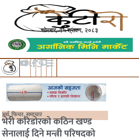
सोमबार, २५ श्रावण, २०८३
अर्थ
,
फिचर
,
समाचार
भेरी करिडोरको कठिन खण्ड
सेनालाई दिने मन्त्री परिषदको