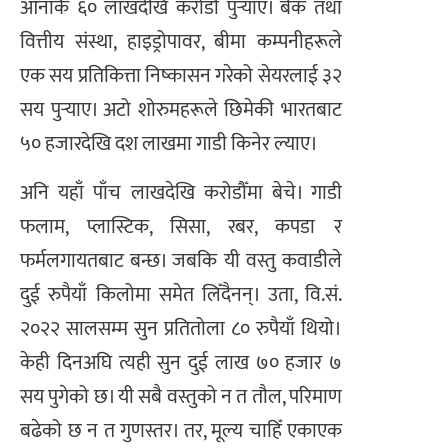
आनाकै ६० लाखदेखि करोडौँ पुर्‍याए। बैंक तथा
वित्तीय संस्था, हाइड्रोपावर, बीमा कम्पनीहरूले
एक सय प्रतिकित्ता निष्कासन गरेको सेयरलाई ३२
सय पुर्‍याए। अटो शोरुमहरूले छिमेकी भारतबाट
५० हजारदेखि दश लाखमा गाडी किनेर ल्याए।
अनि यहाँ पाँच लाखदेखि करोडौँमा बेचे। गाडी
फलाम, प्लास्टिक, सिसा, रबर, कपडा र
फर्मलगायतबाट बन्छ। जबकि यी वस्तु कवाडीले
दुई रुपैयाँ किलोमा समेत लिँदैनन्। उता, वि.सं.
२०२२ सालसम्म सुन प्रतितोला ८० रुपैयाँ थियो।
केही दिनअघि त्यही सुन दुई लाख ७० हजार ७
सय पुगेको छ। यी सबै वस्तुको न त तौल, परिमाण
बढेको छ न त गुणस्तर। तर, मूल्य चाहिँ एकाएक