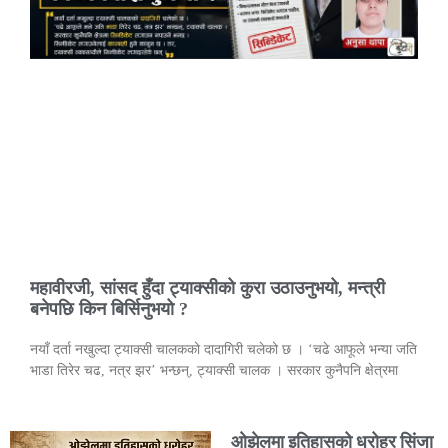
महावीरजी, सांसद हुँदा ट्याक्सीको कुरा उठाउनुभयो, मन्त्री
बनेपछि किन बिर्सिनुभयो ?
नयाँ दर्ता नखुल्दा ट्याक्सी चालकको दादागिरी चलेको छ । ‘चढे आफूले भन्या जति
भाडा तिरेर चढ, नत्र झर’ भन्छन्, ट्याक्सी चालक । सरकार कुनैपनि क्षेत्रमा
ओझेलमा इतिहासको धरोहर सिंजा