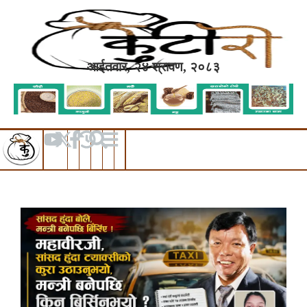
आईतवार, २४ श्रावण, २०८३