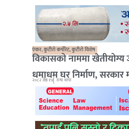
एंकर
,
कुटीरो कर्पोरेट
,
कुटीरो विशेष
विकासको नाममा खेतीयोग्य ज
धमाधम घर निर्माण, सरकार म
२०८२ जेष्ठ १४
रुषा थापा