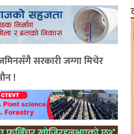
ट
मिनसँगै सरकारी जग्गा मिचेर
ौन !