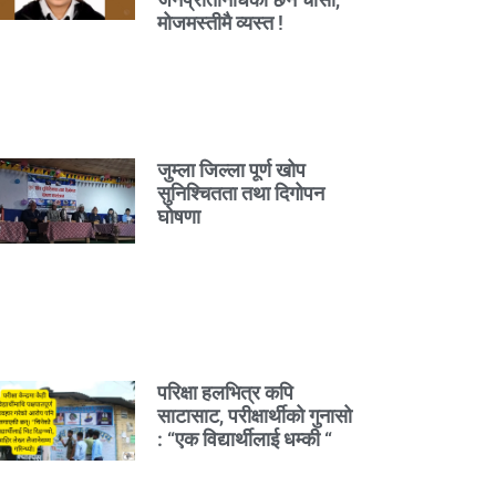
मोजमस्तीमै व्यस्त !
जुम्ला जिल्ला पूर्ण खोप
सुनिश्चितता तथा दिगोपन
घोषणा
परिक्षा हलभित्र कपि
साटासाट, परीक्षार्थीको गुनासो
: “एक विद्यार्थीलाई धम्की “