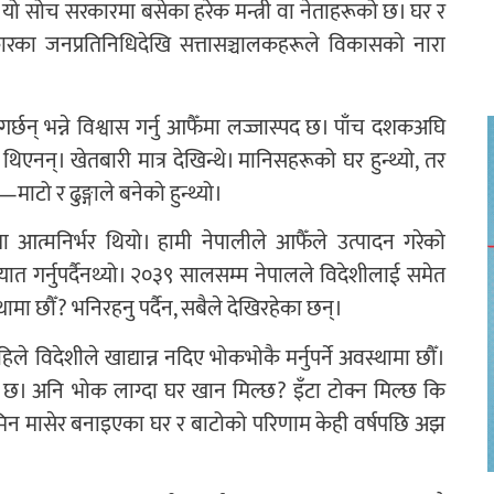
यो सोच सरकारमा बसेका हरेक मन्त्री वा नेताहरूको छ। घर र
ारका जनप्रतिनिधिदेखि सत्तासञ्चालकहरूले विकासको नारा
्छन् भन्ने विश्वास गर्नु आफैँमा लज्जास्पद छ। पाँच दशकअघि
नन्। खेतबारी मात्र देखिन्थे। मानिसहरूको घर हुन्थ्यो, तर
टो र ढुङ्गाले बनेको हुन्थ्यो।
ान्नमा आत्मनिर्भर थियो। हामी नेपालीले आफैँले उत्पादन गरेको
 आयात गर्नुपर्दैनथ्यो। २०३९ सालसम्म नेपालले विदेशीलाई समेत
्थामा छौँ? भनिरहनु पर्दैन, सबैले देखिरहेका छन्।
िले विदेशीले खाद्यान्न नदिए भोकभोकै मर्नुपर्ने अवस्थामा छौँ।
 छ। अनि भोक लाग्दा घर खान मिल्छ? इँटा टोक्न मिल्छ कि
न मासेर बनाइएका घर र बाटोको परिणाम केही वर्षपछि अझ