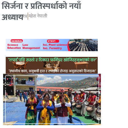
सिर्जना र प्रतिस्पर्धाको नयाँ
अध्याय
२०८३ असार १४
महेश नेपाली