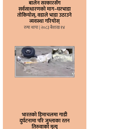
बालेन सरकारसँग
सर्वसाधारणको माग–घरभाडा
तोकियोस्, वडाले भाडा उठाउने
व्यवस्था गरियोस्
रुषा थापा
२०८३ बैशाख १४
भारतको हिमाचलमा गाडी
दुर्घटनामा परि जुम्लाका रतन
तिरुवाको मृत्यु