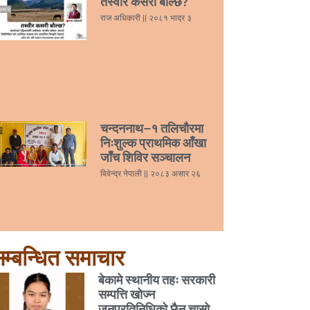
तस्वीर कसरी बोल्छ?
राज अधिकारी
२०८१ भाद्र ३
चन्दननाथ–१ तलिचौरमा
निःशुल्क प्राथमिक आँखा
जाँच शिविर सञ्चालन
विवेन्द्र नेपाली
२०८३ असार २६
म्बन्धित समाचार
बेकामे स्थानीय तहः सरकारी
सम्पत्ति खोज्न
जनप्रतिनिधिको छैन चासो,