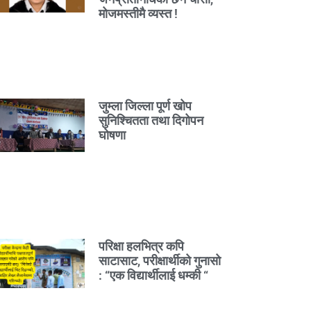
मोजमस्तीमै व्यस्त !
जुम्ला जिल्ला पूर्ण खोप
सुनिश्चितता तथा दिगोपन
घोषणा
परिक्षा हलभित्र कपि
साटासाट, परीक्षार्थीको गुनासो
: “एक विद्यार्थीलाई धम्की “