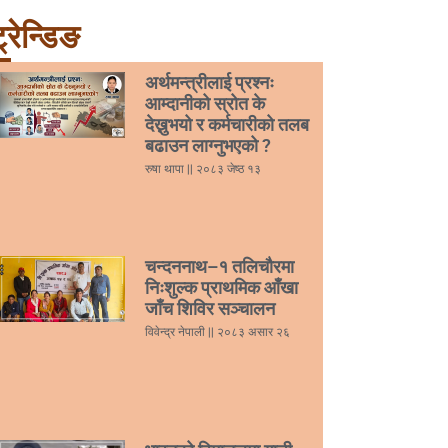
्रेन्डिङ
अर्थमन्त्रीलाई प्रश्नः
आम्दानीको स्रोत के
देख्नुभयो र कर्मचारीको तलब
बढाउन लाग्नुभएको ?
रुषा थापा
२०८३ जेष्ठ १३
चन्दननाथ–१ तलिचौरमा
निःशुल्क प्राथमिक आँखा
जाँच शिविर सञ्चालन
विवेन्द्र नेपाली
२०८३ असार २६