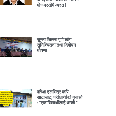
मोजमस्तीमै व्यस्त !
जुम्ला जिल्ला पूर्ण खोप
सुनिश्चितता तथा दिगोपन
घोषणा
परिक्षा हलभित्र कपि
साटासाट, परीक्षार्थीको गुनासो
: “एक विद्यार्थीलाई धम्की “