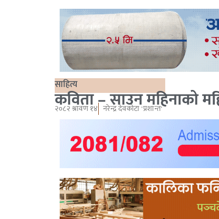
साहित्य
कविता – साउन महिनाको मह
२०८२ श्रावण १४
नरेन्द्र देवकोटा 'प्रशान्त'