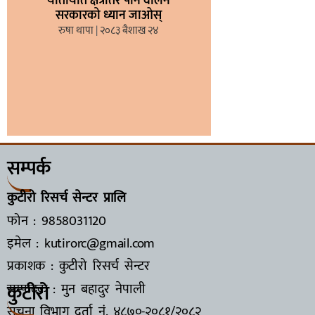
यातायात क्षेत्रतिर पनि वालेन
सरकारको ध्यान जाओस्
रुषा थापा
२०८३ बैशाख २४
सम्पर्क
कुटीरो रिसर्च सेन्टर प्रालि
फोन : 9858031120
इमेल : kutirorc@gmail.com
प्रकाशक : कुटीरो रिसर्च सेन्टर
कुटीरो
सम्पादक : मुन बहादुर नेपाली
सूचना विभाग दर्ता नं.
४८७०-२०८१/२०८२