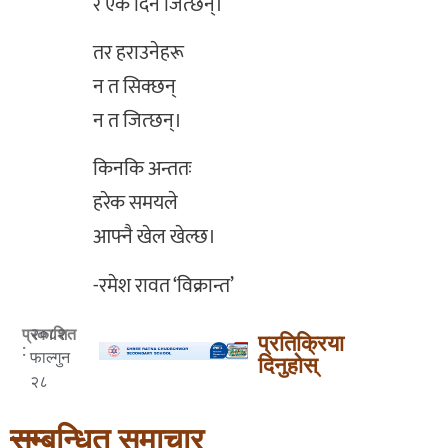
र एक दिन जित्छन्।
तर हराउनेहरू
न त सिक्छन्
न त जित्छन्।
किनकि अन्ततः
हरेक समयले
आफ्नै खेल खेल्छ।
-रमेश रावत ‘विक्रान्त’
२०८२
प्रकाशित
प्रतिक्रिया
:
फाल्गुन
दिनुहोस्
२८
सम्बन्धित समाचार