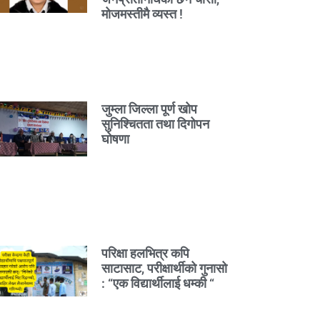
मोजमस्तीमै व्यस्त !
जुम्ला जिल्ला पूर्ण खोप
सुनिश्चितता तथा दिगोपन
घोषणा
परिक्षा हलभित्र कपि
साटासाट, परीक्षार्थीको गुनासो
: “एक विद्यार्थीलाई धम्की “