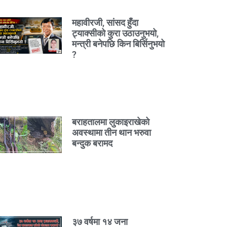
महावीरजी, सांसद हुँदा
ट्याक्सीको कुरा उठाउनुभयो,
मन्त्री बनेपछि किन बिर्सिनुभयो
?
बराहतालमा लुकाइराखेको
अवस्थामा तीन थान भरुवा
बन्दुक बरामद
३७ वर्षमा १४ जना