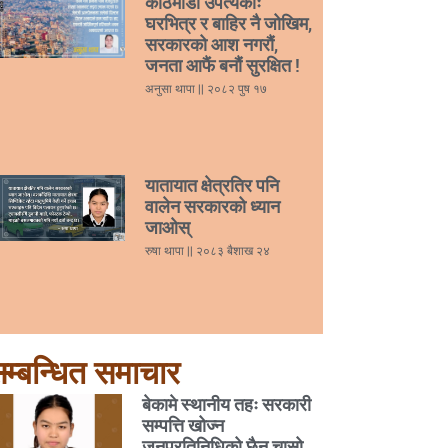
काठमाडौं उपत्यकाः
घरभित्र र बाहिर नै जोखिम,
सरकारको आश नगरौं,
जनता आफैं बनौं सुरक्षित !
अनुसा थापा
२०८२ पुष १७
यातायात क्षेत्रतिर पनि
वालेन सरकारको ध्यान
जाओस्
रुषा थापा
२०८३ बैशाख २४
म्बन्धित समाचार
बेकामे स्थानीय तहः सरकारी
सम्पत्ति खोज्न
जनप्रतिनिधिको छैन चासो,