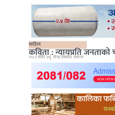
साहित्य
कविता : न्यायप्रति जनताको 
२०८२ मंसिर २०
नरेन्द्र देवकोटा 'प्रशान्त'