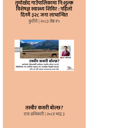
तुर्माखाँद गाउँपालिकामा नि:शुल्क
विशेषज्ञ स्वास्थ्य शिविर : पहिलो
दिनमै ३२८ जना लाभान्वित
कुटीरो
२०८३ जेष्ठ १५
तस्वीर कसरी बोल्छ?
राज अधिकारी
२०८१ भाद्र ३