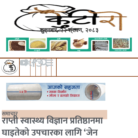
शुक्रबार, २२ श्रावण, २०८३
समाचार
राप्ती स्वास्थ्य विज्ञान प्रतिष्ठानमा
घाइतेको उपचारका लागि ‘जेन