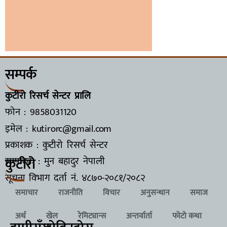
सम्पर्क
कुटीरो रिसर्च सेन्टर प्रालि
फोन : 9858031120
इमेल : kutirorc@gmail.com
प्रकाशक : कुटीरो रिसर्च सेन्टर
कुटीरो
सम्पादक : मुन बहादुर नेपाली
सूचना विभाग दर्ता नं.
४८७०-२०८१/२०८२
समाचार
राजनीति
विचार
अनुसन्धान
समाज
अर्थ
खेल
रेमिट्यान्स
अन्तर्वार्ता
फोटो कथा