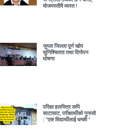
मोजमस्तीमै व्यस्त !
जुम्ला जिल्ला पूर्ण खोप
सुनिश्चितता तथा दिगोपन
घोषणा
परिक्षा हलभित्र कपि
साटासाट, परीक्षार्थीको गुनासो
: “एक विद्यार्थीलाई धम्की “