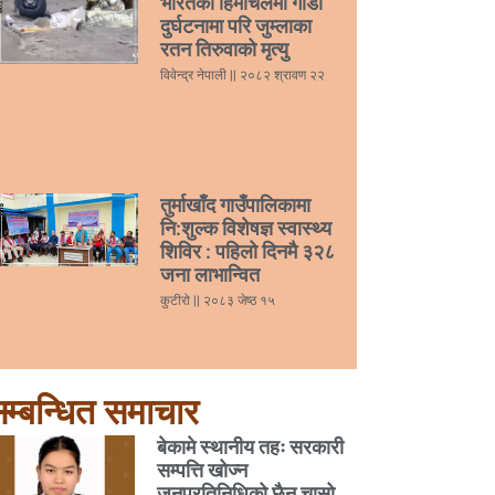
भारतको हिमाचलमा गाडी
दुर्घटनामा परि जुम्लाका
रतन तिरुवाको मृत्यु
विवेन्द्र नेपाली
२०८२ श्रावण २२
तुर्माखाँद गाउँपालिकामा
नि:शुल्क विशेषज्ञ स्वास्थ्य
शिविर : पहिलो दिनमै ३२८
जना लाभान्वित
कुटीरो
२०८३ जेष्ठ १५
म्बन्धित समाचार
बेकामे स्थानीय तहः सरकारी
सम्पत्ति खोज्न
जनप्रतिनिधिको छैन चासो,