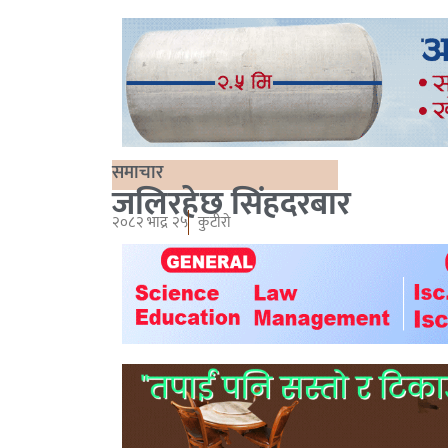
समाचार
जलिरहेछ सिंहदरबार
२०८२ भाद्र २५
कुटीरो