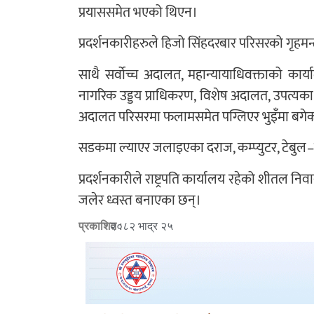
प्रयाससमेत भएको थिएन।
प्रदर्शनकारीहरुले हिजो सिंहदरबार परिसरको गृह
साथै सर्वोच्च अदालत, महान्यायाधिवक्ताको कार्
नागरिक उड्डय प्राधिकरण, विशेष अदालत, उपत्यका
अदालत परिसरमा फलामसमेत पग्लिएर भुइँमा बगेक
सडकमा ल्याएर जलाइएका दराज, कम्प्युटर, टेबुल–कुर
प्रदर्शनकारीले राष्ट्रपति कार्यालय रहेको शीतल न
जलेर ध्वस्त बनाएका छन्।
प्रकाशित :
२०८२ भाद्र २५