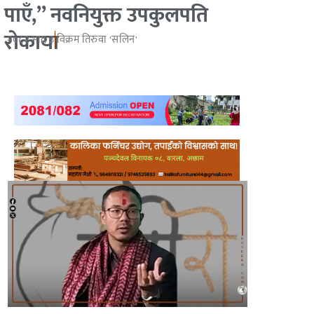
पाएँ,” नवनियुक्त उपकुलपति
रोकाया
२०८२ भाद्र ३
विक्रम तिरुवा 'सलिन'