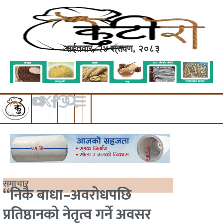
आईतवार, २४ श्रावण, २०८३
समाचार
“निकै बाधा–अवरोधपछि
प्रतिष्ठानको नेतृत्व गर्ने अवसर