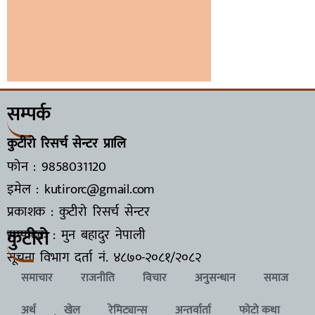
सम्पर्क
कुटीरो रिसर्च सेन्टर प्रालि
फोन : 9858031120
इमेल : kutirorc@gmail.com
प्रकाशक : कुटीरो रिसर्च सेन्टर
कुटीरो
सम्पादक : मुन बहादुर नेपाली
सूचना विभाग दर्ता नं.
४८७०-२०८१/२०८२
समाचार
राजनीति
विचार
अनुसन्धान
समाज
अर्थ
खेल
रेमिट्यान्स
अन्तर्वार्ता
फोटो कथा