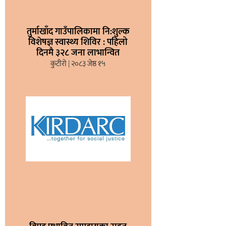
तुर्माखाँद गाउँपालिकामा नि:शुल्क
विशेषज्ञ स्वास्थ्य शिविर : पहिलो
दिनमै ३२८ जना लाभान्वित
कुटीरो
२०८३ जेष्ठ १५