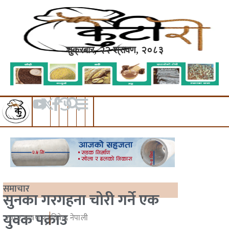
शुक्रबार, २२ श्रावण, २०८३
समाचार
सुनका गरगहना चोरी गर्ने एक
युवक पक्राउ
२०८२ श्रावण २२
विवेन्द्र नेपाली