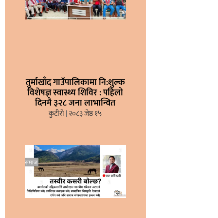
तुर्माखाँद गाउँपालिकामा नि:शुल्क
विशेषज्ञ स्वास्थ्य शिविर : पहिलो
दिनमै ३२८ जना लाभान्वित
कुटीरो
२०८३ जेष्ठ १५