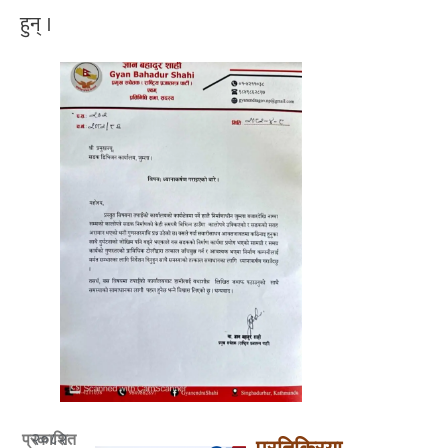
हुन् ।
२०८२
प्रकाशित