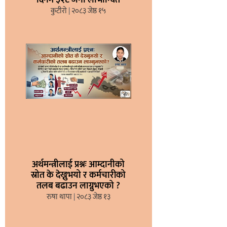
दिनमै ३२८ जना लाभान्वित
कुटीरो
२०८३ जेष्ठ १५
अर्थमन्त्रीलाई प्रश्नः आम्दानीको
स्रोत के देख्नुभयो र कर्मचारीको
तलब बढाउन लाग्नुभएको ?
रुषा थापा
२०८३ जेष्ठ १३