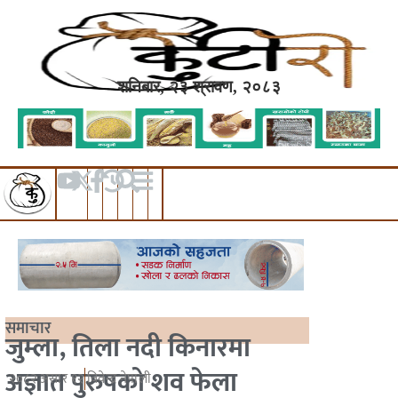
शनिबार, २३ श्रावण, २०८३
समाचार
जुम्ला, तिला नदी किनारमा
अज्ञात पुरुषको शव फेला
२०८२ असार १२
विवेन्द्र नेपाली