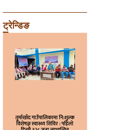
ट्रेन्डिङ
तुर्माखाँद गाउँपालिकामा नि:शुल्क
विशेषज्ञ स्वास्थ्य शिविर : पहिलो