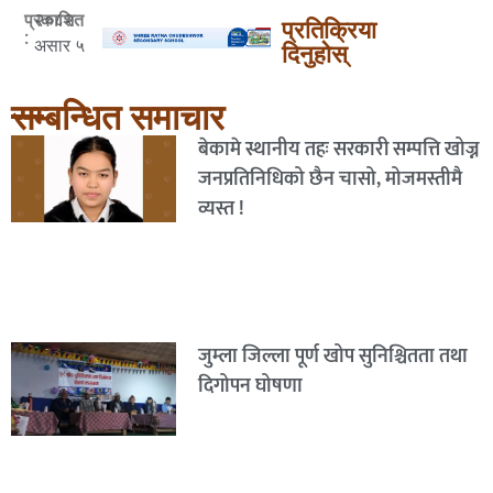
२०८२
प्रकाशित
प्रतिक्रिया
:
असार ५
दिनुहोस्
सम्बन्धित समाचार
बेकामे स्थानीय तहः सरकारी सम्पत्ति खोज्न
जनप्रतिनिधिको छैन चासो, मोजमस्तीमै
व्यस्त !
जुम्ला जिल्ला पूर्ण खोप सुनिश्चितता तथा
दिगोपन घोषणा