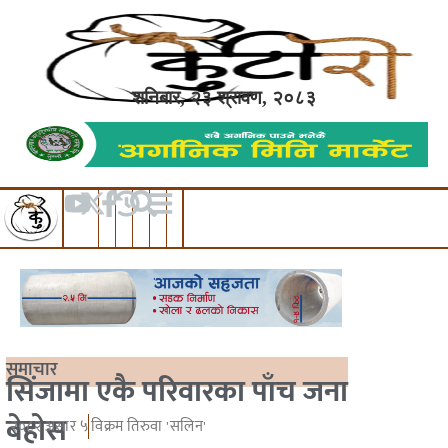
शनिबार, २३ श्रावण, २०८३
समाचार
सिंजामा एकै परिवारका पाँच जना
बेहोस
२०८२ असार ५
विक्रम तिरुवा 'सलिन'