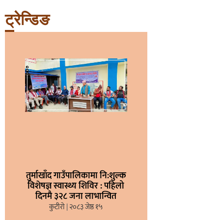
ट्रेन्डिङ
तुर्माखाँद गाउँपालिकामा नि:शुल्क
विशेषज्ञ स्वास्थ्य शिविर : पहिलो
दिनमै ३२८ जना लाभान्वित
कुटीरो
२०८३ जेष्ठ १५