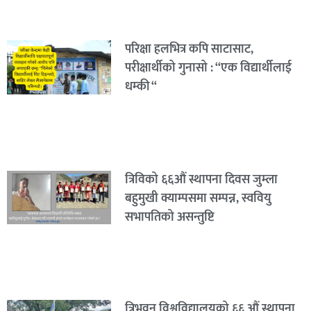
परिक्षा हलभित्र कपि साटासाट,
परीक्षार्थीको गुनासो : “एक विद्यार्थीलाई
धम्की “
त्रिविको ६६औं स्थापना दिवस जुम्ला
बहुमुखी क्याम्पसमा सम्पन्न, स्ववियु
सभापतिको असन्तुष्टि
त्रिभुवन विश्वविद्यालयको ६६ औं स्थापना